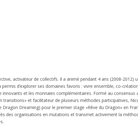
lective, activateur de collectifs. Il a animé pendant 4 ans (2008-2012) 
 a permis d’explorer ses domaines favoris : vivre ensemble, co-créatio
nce innovants et les monnaies complémentaires. Formé au consensus 
en transitions» et facilitateur de plusieurs méthodes participatives, Nic
 de Dragon Dreaming) pour le premier stage «Rêve du Dragon» en Fra
près des organisations en mutations et transmet activement la métho
s.