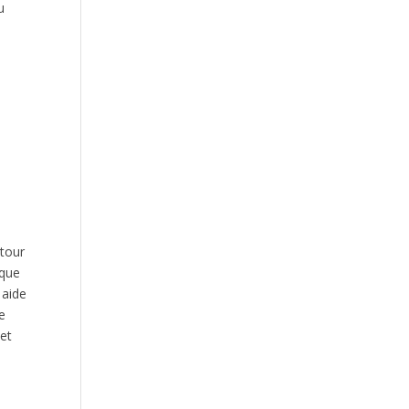
u
utour
aque
 aide
e
jet