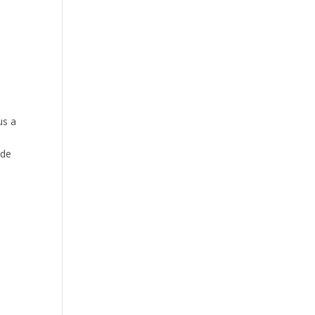
us a
nde