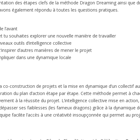
ntation des étapes clefs de la méthode Dragon Dreaming ainsi que d
y avons également répondu à toutes les questions pratiques.
de l’avant
et tu souhaites explorer une nouvelle manière de travailler
veaux outils d’intelligence collective
t’inspirer d’autres manières de mener le projet
impliquer dans une dynamique locale
 co-construction de projets et la mise en dynamique d’un collectif a
élaboration du plan d’action étape par étape. Cette méthode permet à ch
vement à la réussite du projet. L’intelligence collective mise en action,
t dépasser ses faiblesses (les fameux dragons) grâce à la dynamique d
équipe facilite l’accès à une créativité insoupçonnée qui permet au pro