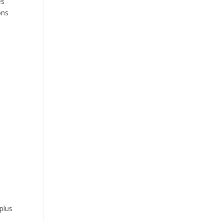
es
ons
plus