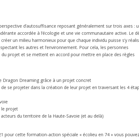
e perspective d’autosuffisance reposant généralement sur trois axes : 
érante accordée à l’écologie et une vie communautaire active. Le dé
de créer un milieu harmonieux pour que chaque individu puisse s’y réali
spectant les autres et l’environnement. Pour cela, les personnes
s du projet et se mettent en accord pour mettre en place des règles
de Dragon Dreaming grâce à un projet concret
de se projeter dans la création de leur projet en traversant les 4 éta
voie
le projet
t acteurs du territoire de la Haute-Savoie (et au delà)
1 pour cette formation-action spéciale « écolieu en 74 » vous pouve