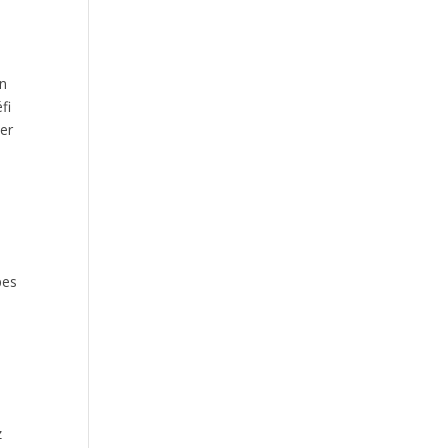
un
fi
ser
pes
z