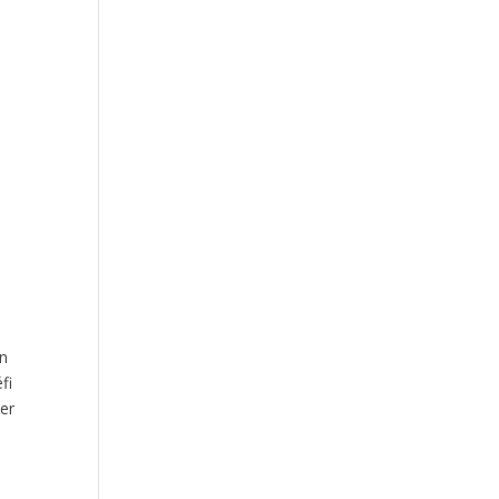
un
fi
ser