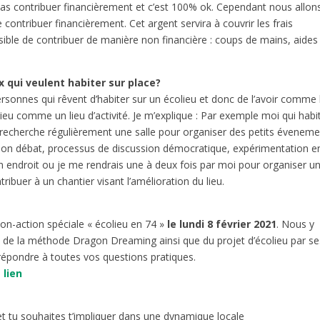
 pas contribuer financièrement et c’est 100% ok. Cependant nous allon
 contribuer financièrement. Cet argent servira à couvrir les frais
ssible de contribuer de manière non financière : coups de mains, aides
x qui veulent habiter sur place?
ersonnes qui rêvent d’habiter sur un écolieu et donc de l’avoir comme 
olieu comme un lieu d’activité. Je m’explique : Par exemple moi qui habi
e recherche régulièrement une salle pour organiser des petits éveneme
ection débat, processus de discussion démocratique, expérimentation e
 endroit ou je me rendrais une à deux fois par moi pour organiser u
buer à un chantier visant l’amélioration du lieu.
on-action spéciale « écolieu en 74 »
le lundi 8 février 2021
. Nous y
 de la méthode Dragon Dreaming ainsi que du projet d’écolieu par se
 répondre à toutes vos questions pratiques.
 lien
et tu souhaites t’impliquer dans une dynamique locale