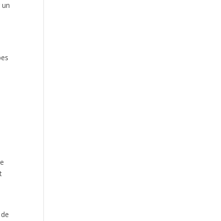
r un
pes
ce
t
 de