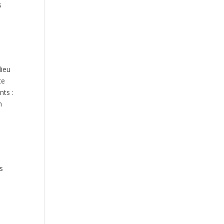
s
lieu
te
nts :
n
n
s