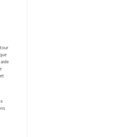
utour
aque
 aide
e
jet
es
ons