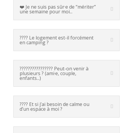
❤️ Je ne suis pas sûr·e de “mériter”
une semaine pour moi...
????️ Le logement est-il forcément
en camping ?
????‍????‍????‍???? Peut-on venir à
plusieurs ? (ami·e, couple,
enfants...)
???? Et si j’ai besoin de calme ou
d’un espace à moi ?